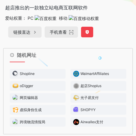
超店推出的一款独立站电商互联网软件
爱站权重：
PC
移动
链接直达
手机查看
随机网址
Shopline
WalmartAffiliates
oDigger
超店Shoplus
网页编辑器
光子易支付
虚拟身份生成
SHOPYY
跨境物流情报局
Airwallex支付