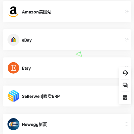
Amazon美国站
eBay
Etsy
Sellerwell|嗖卖ERP
Newegg新蛋