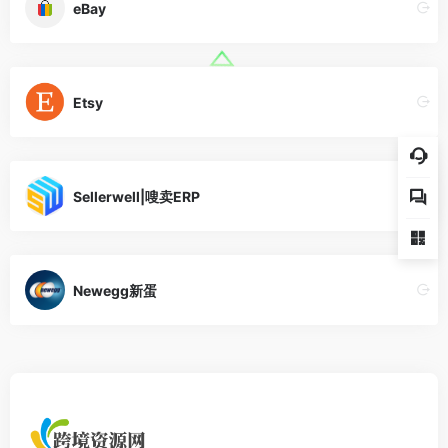
eBay
Etsy
Sellerwell|嗖卖ERP
Newegg新蛋