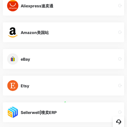
Aliexpress速卖通
Amazon美国站
eBay
Etsy
Sellerwell|嗖卖ERP