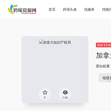
首页
跨境头条
找服务
找物
商标专利
加拿
爱站权重
链接
0
1.3k